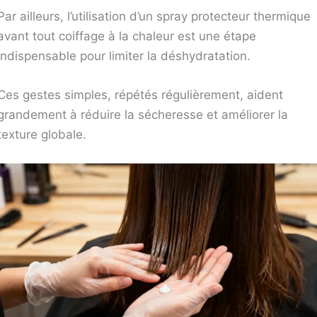
Par ailleurs, l’utilisation d’un spray protecteur thermique
avant tout coiffage à la chaleur est une étape
indispensable pour limiter la déshydratation.
Ces gestes simples, répétés régulièrement, aident
grandement à réduire la sécheresse et améliorer la
texture globale.