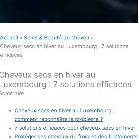
Accueil
Soins & Beauté du cheveu
Cheveux secs en hiver au Luxembourg : 7 solutions
efficaces
Cheveux secs en hiver au
Luxembourg : 7 solutions efficaces
Sommaire
Cheveux secs en hiver au Luxembourg :
comment reconnaître le problème ?
7 solutions efficaces pour cheveux secs en hiver
Protéger ses cheveux du froid et des frottements