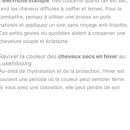
L’
électricité statique
, très courante quand l’air est sec,
rend les cheveux difficiles à coiffer et ternes. Pour la
combattre, pensez à utiliser une brosse en poils
naturels et appliquez un soin sans rinçage anti-frisottis.
Ces petits gestes du quotidien aident à conserver une
chevelure souple et éclatante.
Raviver la couleur des
cheveux secs en hiver
au
Luxembourg
Au-delà de l’hydratation et de la protection, l’hiver est
souvent une période où la couleur peut sembler terne.
Si vous avez une coloration, elle peut perdre de son
intensité et paraître fade.
Pour raviver la couleur cet hiver, il est possible d’opter
pour une
coloration adaptée à l’hiver au
Luxembourg
afin de sublimer les reflets et garder une