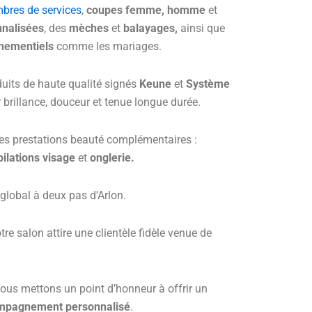
bres de services
,
coupes
femme, homme
et
nnalisées
, des
mèches
et
balayages,
ainsi que
nementiels
comme les mariages.
duits de haute qualité signés
Keune
et
Système
 brillance, douceur et tenue longue durée.
es prestations beauté complémentaires :
pilations visage
et
onglerie.
global à deux pas d’Arlon.
tre salon attire une clientèle fidèle venue de
ous mettons un point d’honneur à offrir un
mpagnement personnalisé
.