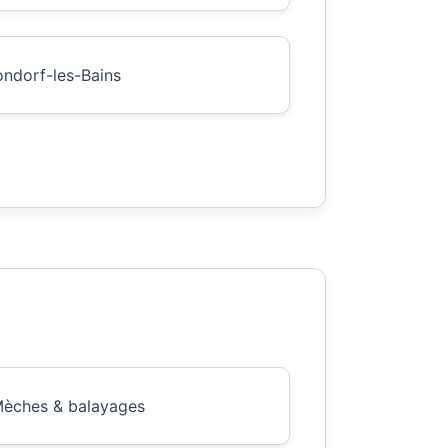
ondorf-les-Bains
èches & balayages