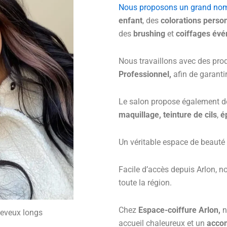
Nous proposons un grand nom
enfant
, des
colorations perso
des
brushing
et
coiffages évé
Nous travaillons avec des pro
Professionnel,
afin de garantir
Le salon propose également d
maquillage,
teinture de cils
,
é
Un véritable espace de beauté 
Facile d’accès depuis Arlon, no
toute la région.
Chez
Espace-coiffure Arlon,
n
heveux longs
accueil chaleureux et un
acco