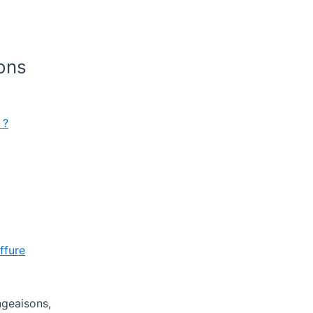
ions
 ?
ffure
geaisons,