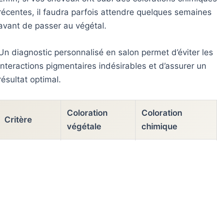
récentes, il faudra parfois attendre quelques semaines
avant de passer au végétal.
Un diagnostic personnalisé en salon permet d’éviter les
interactions pigmentaires indésirables et d’assurer un
résultat optimal.
Coloration
Coloration
Critère
végétale
chimique
100% poudres
Ammoniaque,
Composition
de plantes
oxydants, PPD,
naturelles
résorcine
Pénètre et
Action sur le
Gaine la fibre en
modifie la