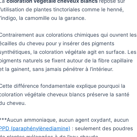
La
coloration végétale cheveux blancs
repose sur
l’utilisation de plantes tinctoriales comme le henné,
l’indigo, la camomille ou la garance.
Contrairement aux colorations chimiques qui ouvrent les
écailles du cheveu pour y insérer des pigments
synthétiques, la coloration végétale agit en surface. Les
pigments naturels se fixent autour de la fibre capillaire
et la gainent, sans jamais pénétrer à l’intérieur.
Cette différence fondamentale explique pourquoi la
coloration végétale cheveux blancs préserve la santé
du cheveu.
***Aucun ammoniaque, aucun agent oxydant, aucun
PPD (paraphénylènediamine)
: seulement des poudres