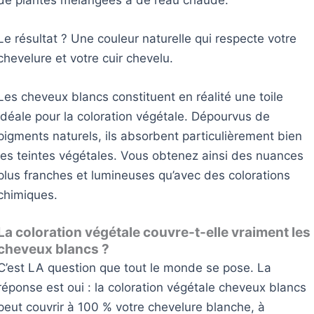
de plantes mélangées à de l’eau chaude.
Le résultat ? Une couleur naturelle qui respecte votre
chevelure et votre cuir chevelu.
Les cheveux blancs constituent en réalité une toile
idéale pour la coloration végétale. Dépourvus de
pigments naturels, ils absorbent particulièrement bien
les teintes végétales. Vous obtenez ainsi des nuances
plus franches et lumineuses qu’avec des colorations
chimiques.
La coloration végétale couvre-t-elle vraiment les
cheveux blancs ?
C’est LA question que tout le monde se pose. La
réponse est oui : la coloration végétale cheveux blancs
peut couvrir à 100 % votre chevelure blanche, à