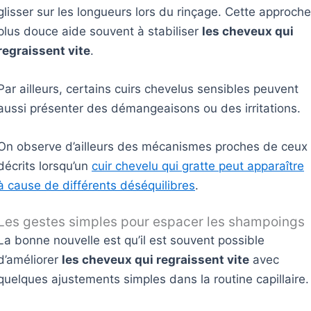
glisser sur les longueurs lors du rinçage. Cette approche
plus douce aide souvent à stabiliser
les cheveux qui
regraissent vite
.
Par ailleurs, certains cuirs chevelus sensibles peuvent
aussi présenter des démangeaisons ou des irritations.
On observe d’ailleurs des mécanismes proches de ceux
décrits lorsqu’un
cuir chevelu qui gratte peut apparaître
à cause de différents déséquilibres
.
Les gestes simples pour espacer les shampoings
La bonne nouvelle est qu’il est souvent possible
d’améliorer
les cheveux qui regraissent vite
avec
quelques ajustements simples dans la routine capillaire.