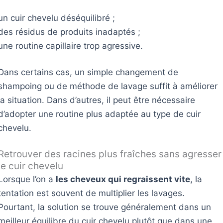
un cuir chevelu déséquilibré ;
des résidus de produits inadaptés ;
une routine capillaire trop agressive.
Dans certains cas, un simple changement de
shampoing ou de méthode de lavage suffit à améliorer
la situation. Dans d’autres, il peut être nécessaire
d’adopter une routine plus adaptée au type de cuir
chevelu.
Retrouver des racines plus fraîches sans agresser
le cuir chevelu
Lorsque l’on a
les cheveux qui regraissent vite
, la
tentation est souvent de multiplier les lavages.
Pourtant, la solution se trouve généralement dans un
meilleur équilibre du cuir chevelu plutôt que dans une